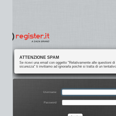
ndcube
mail
n
ATTENZIONE SPAM
Se ricevi una email con oggetto "Relativamente alle questioni di
sicurezza" ti invitiamo ad ignorarla poichè si tratta di un tentativo di truff
Username
Password